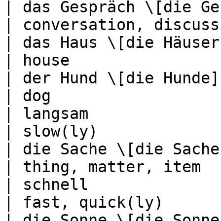
| das Gespräch \[die Gespräche]       
| conversation, discuss
| das Haus \[die Häuser]                          
| house                
| der Hund \[die Hunde]                             
| dog                  
| langsam                                           
| slow(ly)             
| die Sache \[die Sachen]                       
| thing, matter, item  
| schnell                                           
| fast, quick(ly)      
| die Sonne \[die Sonnen]                       