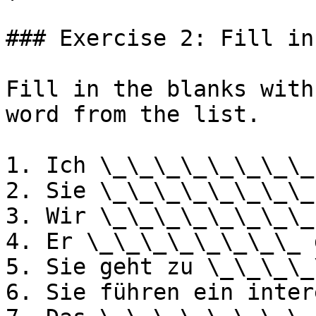
### Exercise 2: Fill in
Fill in the blanks with
word from the list.

1. Ich \_\_\_\_\_\_\_\_
2. Sie \_\_\_\_\_\_\_\_
3. Wir \_\_\_\_\_\_\_\_
4. Er \_\_\_\_\_\_\_\_ 
5. Sie geht zu \_\_\_\_
6. Sie führen ein inter