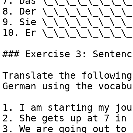
7. Das \_\_\_\_\_\_\_\_
8. Der \_\_\_\_\_\_\_\_
9. Sie \_\_\_\_\_\_\_\_
10. Er \_\_\_\_\_\_\_\_
### Exercise 3: Sentenc
Translate the following
German using the vocabu
1. I am starting my jou
2. She gets up at 7 in 
3. We are going out to 