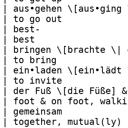
| aus•gehen \[aus•ging \| is
| to go out            
| best-                                             
| best                 
| bringen \[brachte \| gebracht]     
| to bring             
| ein•laden \[ein•lädt \|
| to invite            
| der Fuß \[die Füße] & zu Fuß          
| foot & on foot, walki
| gemeinsam                                         
| together, mutual(ly) 