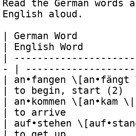
Read the German words a
English aloud.

| German Word                                       
| English Word         
| ---------------------
- | -------------------
| an•fangen \[an•fängt \|
| to begin, start (2)  
| an•kommen \[an•kam \| ist an
| to arrive            
| auf•stehen \[auf•stand \
| to get up            