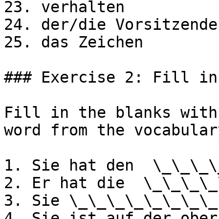
23. verhalten

24. der/die Vorsitzende

25. das Zeichen

### Exercise 2: Fill in
Fill in the blanks with
word from the vocabular
1. Sie hat den  \_\_\_\
2. Er hat die  \_\_\_\_
3. Sie \_\_\_\_\_\_\_\_
4. Sie ist auf der ober