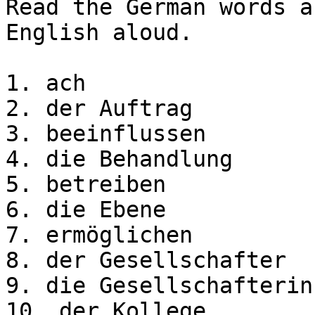
Read the German words a
English aloud.

1. ach

2. der Auftrag

3. beeinflussen

4. die Behandlung

5. betreiben

6. die Ebene

7. ermöglichen

8. der Gesellschafter

9. die Gesellschafterin

10. der Kollege
